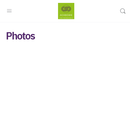
Photos