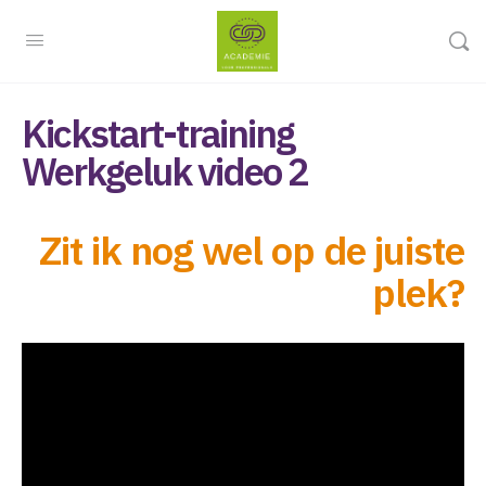
Kickstart-training
Werkgeluk video 2
Zit ik nog wel op de juiste
plek?