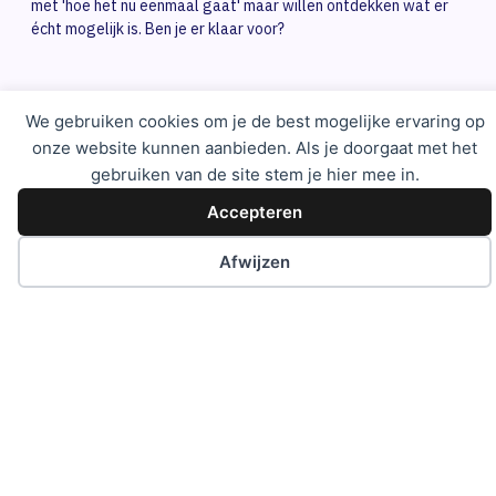
met 'hoe het nu eenmaal gaat' maar willen ontdekken wat er
écht mogelijk is. Ben je er klaar voor?
Ons kantoor
We gebruiken cookies om je de best mogelijke ervaring op
onze website kunnen aanbieden. Als je doorgaat met het
Parallelweg 14
gebruiken van de site stem je hier mee in.
5051 HG Goirle
Accepteren
013 – 822 65 95
info@degelukkigeprofessional.nl
Afwijzen
Bedrijfsinfo
Handelsregister nummer
67686516
BTW nummer
NL85.71.30.018B01