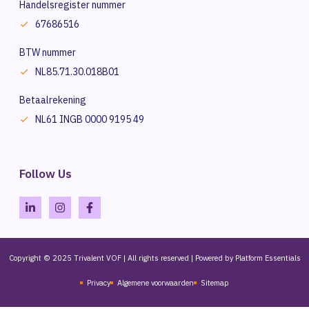
Handelsregister nummer
67686516
BTW nummer
NL85.71.30.018B01
Betaalrekening
NL61 INGB 0000 9195 49
Follow Us
Copyright © 2025 Trivalent VOF | All rights reserved | Powered by Platform Essentials
Privacy
Algemene voorwaarden
Sitemap